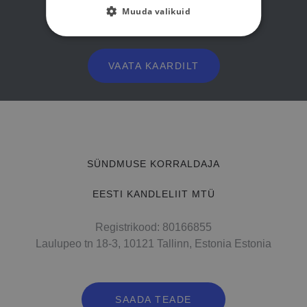
51005 Tartu
Muuda valikuid
VAATA KAARDILT
SÜNDMUSE KORRALDAJA
EESTI KANDLELIIT MTÜ
Registrikood: 80166855
Laulupeo tn 18-3, 10121 Tallinn, Estonia Estonia
SAADA TEADE