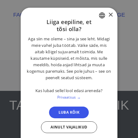
×
FACEBOOK EVENT
FACEBOOK PAGE
Liiga eepiline, et
VEEBILEHT
tõsi olla?
ESTONIAN
Aga siin me oleme – sina ja see leht. Midagi
ENGLISH
meie vahel juba töötab. Väike säde, mis
aitab kõigel sujuvamalt toimida. Me
kasutame küpsiseid, et mõista, mis sulle
meeldib, hoida asjad lihtsad ja muuta
kogemus paremaks. See pole juhus – see on
peenelt seatud süsteem.
Kas lubad sellel lool edasi areneda?
Privaatsus →
TARTU JAANI KIRIK
LUBA KÕIK
AINULT VAJALIKUD
Jaani 5