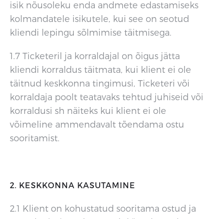
isik nõusoleku enda andmete edastamiseks
kolmandatele isikutele, kui see on seotud
kliendi lepingu sõlmimise täitmisega.
1.7 Ticketeril ja korraldajal on õigus jätta
kliendi korraldus täitmata, kui klient ei ole
täitnud keskkonna tingimusi, Ticketeri või
korraldaja poolt teatavaks tehtud juhiseid või
korraldusi sh näiteks kui klient ei ole
võimeline ammendavalt tõendama ostu
sooritamist.
2. KESKKONNA KASUTAMINE
2.1 Klient on kohustatud sooritama ostud ja