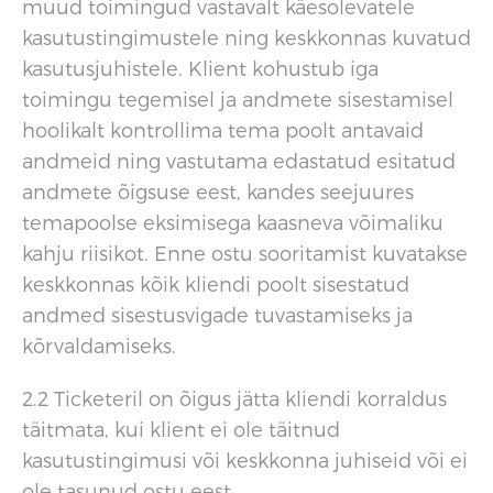
muud toimingud vastavalt käesolevatele
kasutustingimustele ning keskkonnas kuvatud
kasutusjuhistele. Klient kohustub iga
toimingu tegemisel ja andmete sisestamisel
hoolikalt kontrollima tema poolt antavaid
andmeid ning vastutama edastatud esitatud
andmete õigsuse eest, kandes seejuures
temapoolse eksimisega kaasneva võimaliku
kahju riisikot. Enne ostu sooritamist kuvatakse
keskkonnas kõik kliendi poolt sisestatud
andmed sisestusvigade tuvastamiseks ja
kõrvaldamiseks.
2.2 Ticketeril on õigus jätta kliendi korraldus
täitmata, kui klient ei ole täitnud
kasutustingimusi või keskkonna juhiseid või ei
ole tasunud ostu eest.