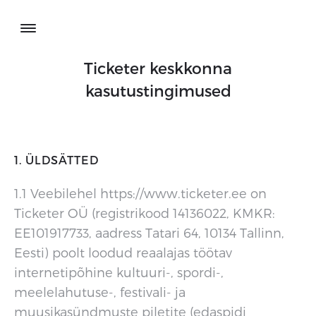
Ticketer keskkonna
kasutustingimused
ABI
KASUTUSTINGIMUSED
1. ÜLDSÄTTED
PRIVAATSUSTINGIMUSED
1.1 Veebilehel https://www.ticketer.ee on
Ticketer OÜ (registrikood 14136022, KMKR:
TAGASI
EE101917733, aadress Tatari 64, 10134 Tallinn,
Eesti) poolt loodud reaalajas töötav
internetipõhine kultuuri-, spordi-,
meelelahutuse-, festivali- ja
muusikasündmuste piletite (edaspidi