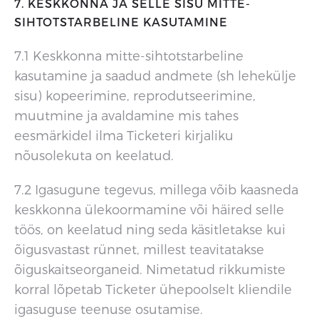
7. KESKKONNA JA SELLE SISU MITTE-
SIHTOTSTARBELINE KASUTAMINE
7.1 Keskkonna mitte-sihtotstarbeline
kasutamine ja saadud andmete (sh lehekülje
sisu) kopeerimine, reprodutseerimine,
muutmine ja avaldamine mis tahes
eesmärkidel ilma Ticketeri kirjaliku
nõusolekuta on keelatud.
7.2 Igasugune tegevus, millega võib kaasneda
keskkonna ülekoormamine või häired selle
töös, on keelatud ning seda käsitletakse kui
õigusvastast rünnet, millest teavitatakse
õiguskaitseorganeid. Nimetatud rikkumiste
korral lõpetab Ticketer ühepoolselt kliendile
igasuguse teenuse osutamise.