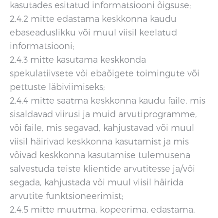
kasutades esitatud informatsiooni õigsuse;
2.4.2 mitte edastama keskkonna kaudu
ebaseaduslikku või muul viisil keelatud
informatsiooni;
2.4.3 mitte kasutama keskkonda
spekulatiivsete või ebaõigete toimingute või
pettuste läbiviimiseks;
2.4.4 mitte saatma keskkonna kaudu faile, mis
sisaldavad viirusi ja muid arvutiprogramme,
või faile, mis segavad, kahjustavad või muul
viisil häirivad keskkonna kasutamist ja mis
võivad keskkonna kasutamise tulemusena
salvestuda teiste klientide arvutitesse ja/või
segada, kahjustada või muul viisil häirida
arvutite funktsioneerimist;
2.4.5 mitte muutma, kopeerima, edastama,