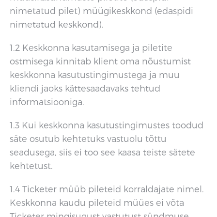
nimetatud pilet) müügikeskkond (edaspidi
nimetatud keskkond).
1.2 Keskkonna kasutamisega ja piletite
ostmisega kinnitab klient oma nõustumist
keskkonna kasutustingimustega ja muu
kliendi jaoks kättesaadavaks tehtud
informatsiooniga.
1.3 Kui keskkonna kasutustingimustes toodud
säte osutub kehtetuks vastuolu tõttu
seadusega, siis ei too see kaasa teiste sätete
kehtetust.
1.4 Ticketer müüb pileteid korraldajate nimel.
Keskkonna kaudu pileteid müües ei võta
Ticketer mingisugust vastutust sündmuse