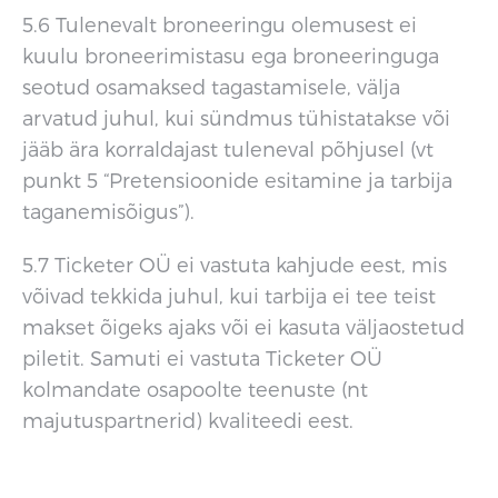
5.6 Tulenevalt broneeringu olemusest ei
kuulu broneerimistasu ega broneeringuga
seotud osamaksed tagastamisele, välja
arvatud juhul, kui sündmus tühistatakse või
jääb ära korraldajast tuleneval põhjusel (vt
punkt 5 “Pretensioonide esitamine ja tarbija
taganemisõigus”).
5.7 Ticketer OÜ ei vastuta kahjude eest, mis
võivad tekkida juhul, kui tarbija ei tee teist
makset õigeks ajaks või ei kasuta väljaostetud
piletit. Samuti ei vastuta Ticketer OÜ
kolmandate osapoolte teenuste (nt
majutuspartnerid) kvaliteedi eest.