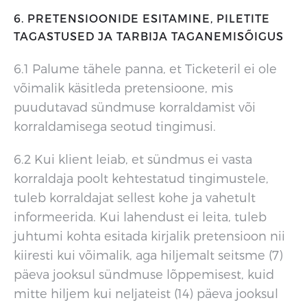
6. PRETENSIOONIDE ESITAMINE, PILETITE
TAGASTUSED JA TARBIJA TAGANEMISÕIGUS
6.1 Palume tähele panna, et Ticketeril ei ole
võimalik käsitleda pretensioone, mis
puudutavad sündmuse korraldamist või
korraldamisega seotud tingimusi.
6.2 Kui klient leiab, et sündmus ei vasta
korraldaja poolt kehtestatud tingimustele,
tuleb korraldajat sellest kohe ja vahetult
informeerida. Kui lahendust ei leita, tuleb
juhtumi kohta esitada kirjalik pretensioon nii
kiiresti kui võimalik, aga hiljemalt seitsme (7)
päeva jooksul sündmuse lõppemisest, kuid
mitte hiljem kui neljateist (14) päeva jooksul