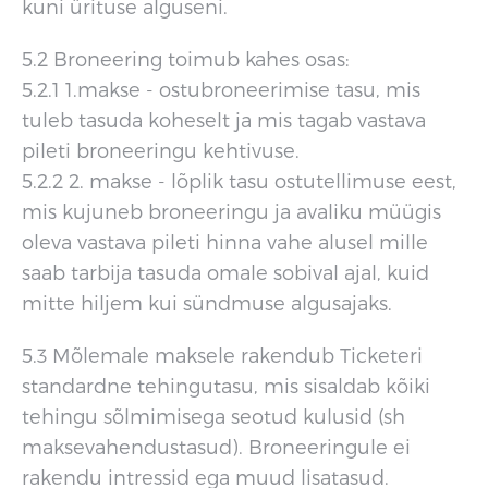
kuni ürituse alguseni.
5.2 Broneering toimub kahes osas:
5.2.1 1.makse - ostubroneerimise tasu, mis
tuleb tasuda koheselt ja mis tagab vastava
pileti broneeringu kehtivuse.
5.2.2 2. makse - lõplik tasu ostutellimuse eest,
mis kujuneb broneeringu ja avaliku müügis
oleva vastava pileti hinna vahe alusel mille
saab tarbija tasuda omale sobival ajal, kuid
mitte hiljem kui sündmuse algusajaks.
5.3 Mõlemale maksele rakendub Ticketeri
standardne tehingutasu, mis sisaldab kõiki
tehingu sõlmimisega seotud kulusid (sh
maksevahendustasud). Broneeringule ei
rakendu intressid ega muud lisatasud.